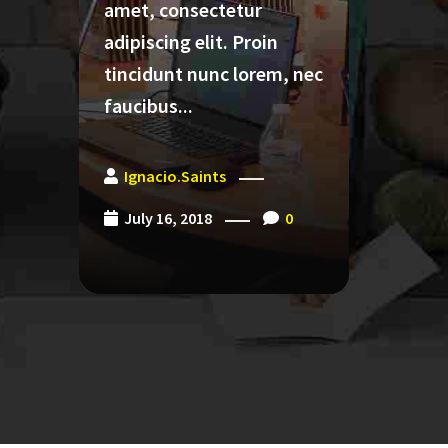
amet, consectetur
amet,
adipiscing elit. Proin
adipis
tincidunt nunc lorem, nec
tincid
faucibus...
faucib
Ignacio.saints
Igna
July 16, 2018
0
May 