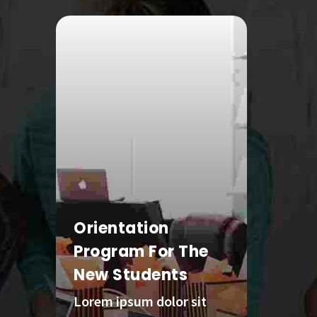
Orientation
Enro
Program For The
Memb
New Students
Libr
Lorem ipsum dolor sit
Lorem 